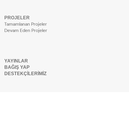
PROJELER
Tamamlanan Projeler
Devam Eden Projeler
YAYINLAR
BAĞIŞ YAP
DESTEKÇİLERİMİZ
info@kmkd.org
+90 (212) 246 19 15
Cumhuriyet Cad. No: 40 KaHan Asma Kat 34367
Elmadağ / İstanbul - Türkiye